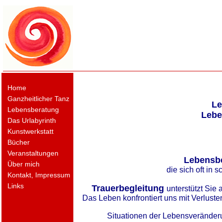
Home
Ganzheitlicher Tanz
Le
Lebensberatung
Lebe
Das Urlabyrinth
Kunstwerkstatt
Bücher
Veranstaltungen
Lebensb
Über mich
die sich oft in 
Kontakt, Impressum
Links
Trauerbegleitung
unterstützt Si
Das Leben konfrontiert uns mit Verlust
Situationen der Lebensveränderun