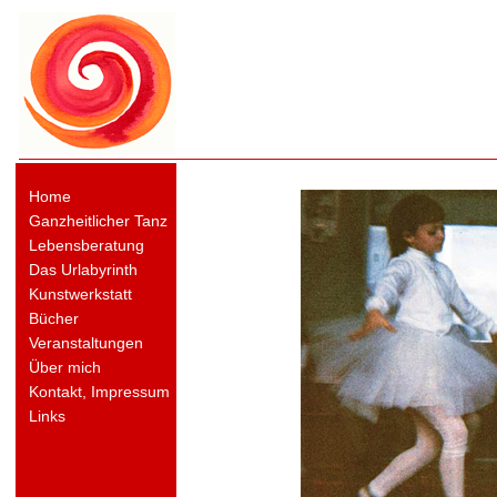
Home
Ganzheitlicher Tanz
Lebensberatung
Das Urlabyrinth
Kunstwerkstatt
Bücher
Veranstaltungen
Über mich
Kontakt, Impressum
Links