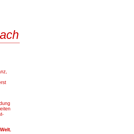
bach
anz,
rst
ndung
eiten
t-
Welt.