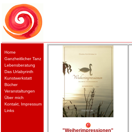
Home
Ganzheitlicher Tanz
Lebensberatung
Das Urlabyrinth
Kunstwerkstatt
Bücher
Veranstaltungen
Über mich
Kontakt, Impressum
Links
"Weiherimpressionen"