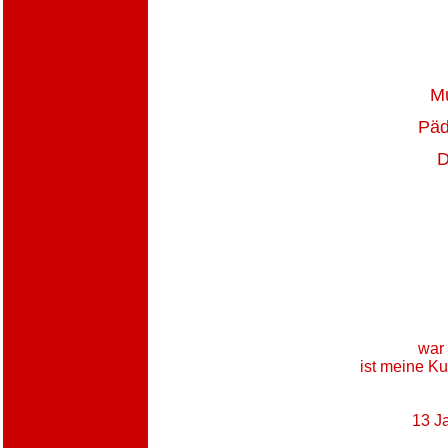
Mu
Päd
D
war 
ist meine Ku
13 Ja