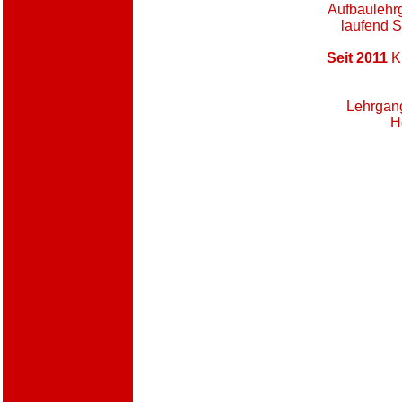
Aufbaulehr
laufend S
Seit 2011
K
Lehrgang
H
a
a
a
a
a